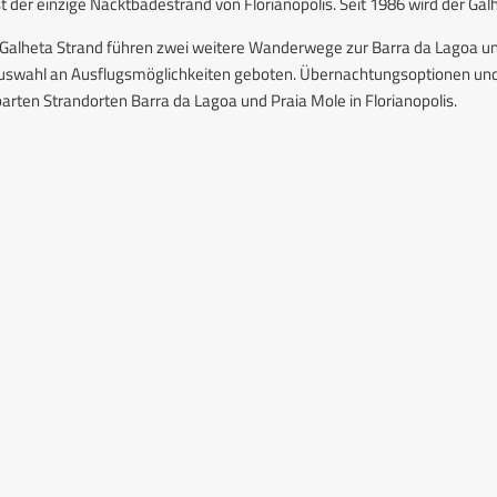
st der einzige Nacktbadestrand von Florianopolis. Seit 1986 wird der Ga
alheta Strand führen zwei weitere Wanderwege zur Barra da Lagoa und
uswahl an Ausflugsmöglichkeiten geboten. Übernachtungsoptionen und 
rten Strandorten Barra da Lagoa und Praia Mole in Florianopolis.