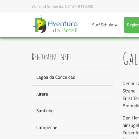
Wir sind für Sie da.
05151-9119090
Surf Schule
Region
Gal
Regionen Insel
Lagoa da Conceicao
Der nur 
Strand.
Jurere
Er ist T
Bromeli
Santinho
Der 1 km
hinzugel
Campeche
Felsenfo