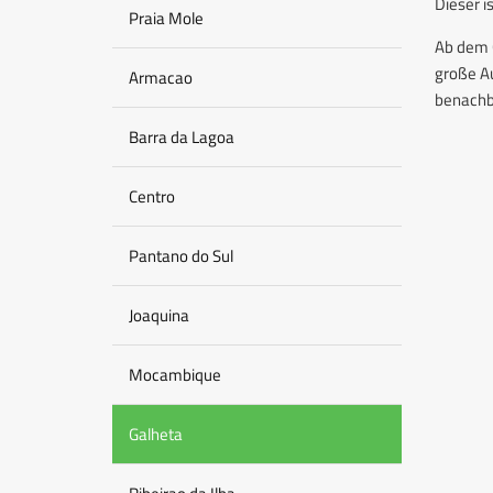
Dieser i
Praia Mole
Ab dem G
große A
Armacao
benachba
Barra da Lagoa
Centro
Pantano do Sul
Joaquina
Mocambique
Galheta